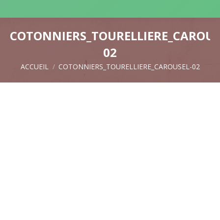
COTONNIERS_TOURELLIERE_CAROUS
02
ACCUEIL
COTONNIERS_TOURELLIERE_CAROUSEL-02
Vous êtes ici :