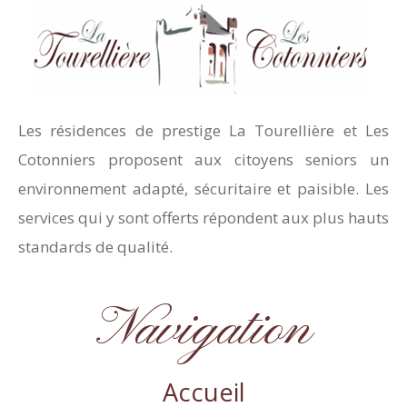
Trouvez nous sur :
Facebook
Les résidences de prestige La Tourellière et Les
page
Cotonniers proposent aux citoyens seniors un
opens
in
environnement adapté, sécuritaire et paisible. Les
new
services qui y sont offerts répondent aux plus hauts
window
standards de qualité.
Navigation
Accueil